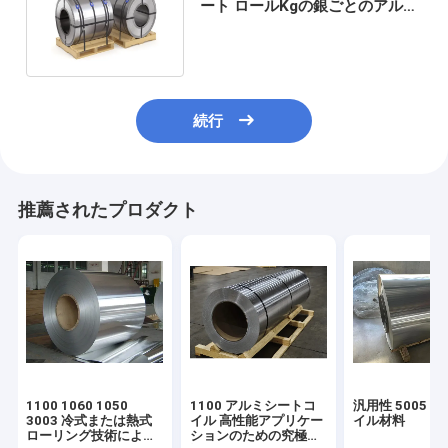
ート ロールKgの銀ごとのアルミ
ニウム コイルの価格
続行
推薦されたプロダクト
1100 1060 1050
1100 アルミシートコ
汎用性 5005 
3003 冷式または熱式
イル 高性能アプリケー
イル材料
ローリング技術による
ションのための究極の