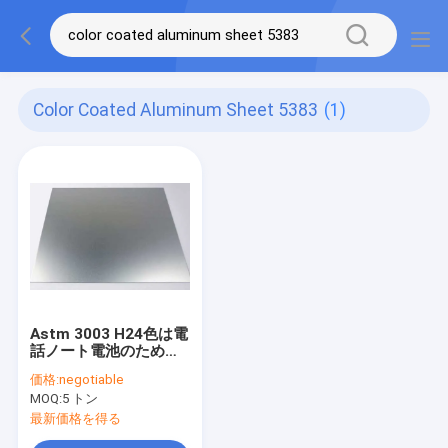
Color Coated Aluminum Sheet 5383
(1)
Astm 3003 H24色は電
話ノート電池のための
アルミニウム シート
価格:
negotiable
3005 5383に塗った
MOQ:
5 トン
最新価格を得る